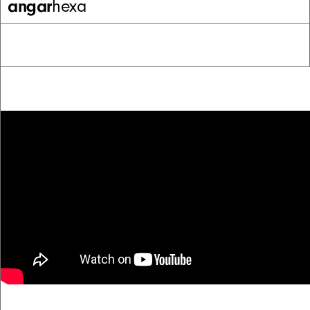
angar
hexa