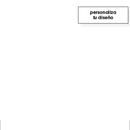
personaliza
tu diseño
módulos a partir de
27,30 m²
frame
38.255 €*
desde